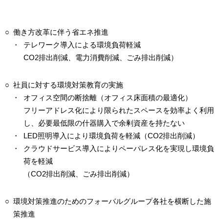
○
働き方改革に伴う省エネ推進
・
テレワーク導入による環境負荷軽減
CO2排出削減、電力消費削減、ごみ排出削減）
○
社員に対する環境対策教育の実施
・
オフィス空間の断捨離（オフィス床面積の最適化）
フリーアドレス化により限られたスペースを効率よく利用
し、必要最低限の什器購入で余剰資産を持たない
・
LED照明導入により環境負荷を軽減（CO2排出削減）
・
クラウドサービス導入によりペーパレス化を実現し環境負
荷を軽減
（CO2排出削減、ごみ排出削減）
○
環境対策推進のためのフォーバルグループ各社を横断した施
策推進